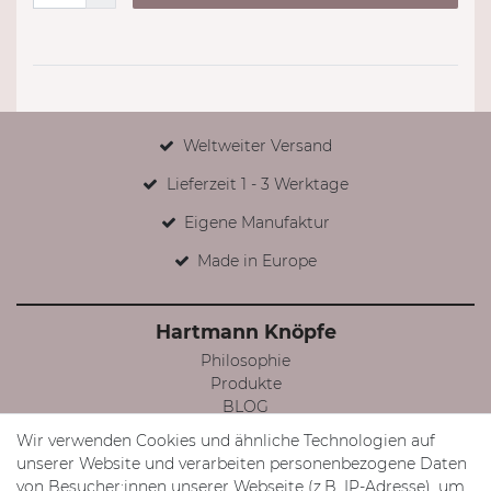
Weltweiter Versand
Lieferzeit 1 - 3 Werktage
Eigene Manufaktur
Made in Europe
Hartmann Knöpfe
Philosophie
Produkte
BLOG
Facebook
Wir verwenden Cookies und ähnliche Technologien auf
Instagram
unserer Website und verarbeiten personenbezogene Daten
von Besucher:innen unserer Webseite (z.B. IP-Adresse), um
Mein Konto