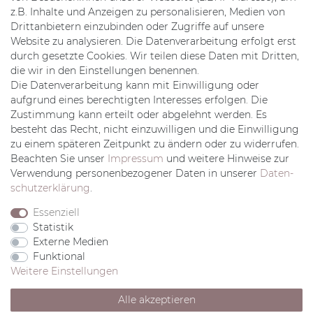
z.B. Inhalte und Anzeigen zu personalisieren, Medien von
Registrieren
Drittanbietern einzubinden oder Zugriffe auf unsere
Login
Website zu analysieren. Die Datenverarbeitung erfolgt erst
Mein Konto
durch gesetzte Cookies. Wir teilen diese Daten mit Dritten,
Wunschliste
die wir in den Einstellungen benennen.
Kontakt Formular
Die Datenverarbeitung kann mit Einwilligung oder
Rechtliches
aufgrund eines berechtigten Interesses erfolgen. Die
Zustimmung kann erteilt oder abgelehnt werden. Es
AGB
besteht das Recht, nicht einzuwilligen und die Einwilligung
Impressum
zu einem späteren Zeitpunkt zu ändern oder zu widerrufen.
Datenschutz
Beachten Sie unser
Impressum
und weitere Hinweise zur
Widerrufsrecht
Verwendung personenbezogener Daten in unserer
Daten­
Zahlung & Versand
schutz­erklärung
.
Vertrag widerrufen
Essenziell
Statistik
Externe Medien
Funktional
Weitere Einstellungen
© Copyright 2020 W.M.Hartmann Inhaber Katja Schmid e.K..
Alle Rechte vorbehalten.
Alle akzeptieren