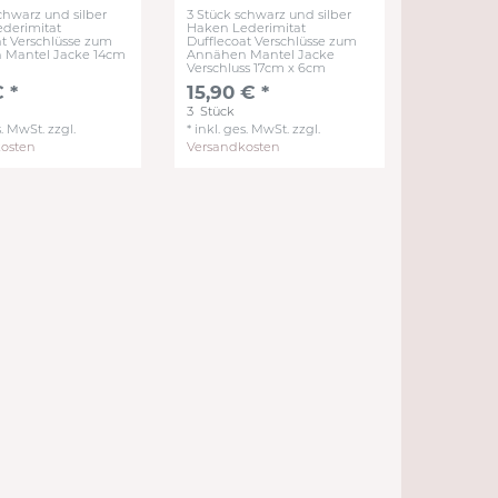
chwarz und silber
3 Stück schwarz und silber
derimitat
Haken Lederimitat
at Verschlüsse zum
Dufflecoat Verschlüsse zum
 Mantel Jacke 14cm
Annähen Mantel Jacke
Verschluss 17cm x 6cm
 *
15,90 € *
3
Stück
s. MwSt.
zzgl.
*
inkl. ges. MwSt.
zzgl.
kosten
Versandkosten