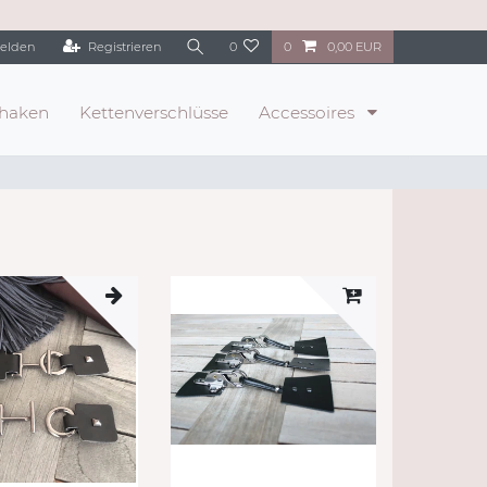
elden
Registrieren
0
0
0,00 EUR
haken
Kettenverschlüsse
Accessoires