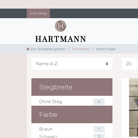
Zum Blog
Zur Startseite gehen
Schliessen
Verschlüsse
Stegbreite
Ohne Steg
4
Farbe
Braun
1
Schwarz
3