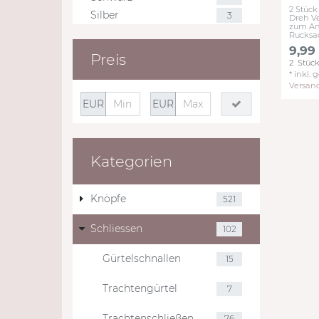
2 Stück
Silber
3
Dreh Ve
zum An
Rucksa
9,99
Preis
2
Stüc
*
inkl. 
Versan
EUR
EUR
Kategorien
Knöpfe
521
Schliessen
102
Gürtelschnallen
15
Trachtengürtel
7
Trachtenschließen
76