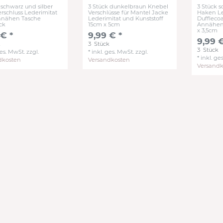
 schwarz und silber
3 Stück dunkelbraun Knebel
3 Stück s
rschluss Lederimitat
Verschlüsse für Mantel Jacke
Haken Le
nähen Tasche
Lederimitat und Kunststoff
Duffleco
ck
15cm x 5cm
Annähen
x 3,5cm
 € *
9,99 € *
9,99 €
k
3
Stück
3
Stück
ges. MwSt.
zzgl.
*
inkl. ges. MwSt.
zzgl.
*
inkl. ge
dkosten
Versandkosten
Versand