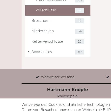
Verschlüsse
4
Broschen
12
Miederhaken
34
Kettenverschlüsse
23
Accessoires
87
Weltweiter Versand
Hartmann Knöpfe
Philosophie
Produkte
Wir verwenden Cookies und ähnliche Technologien 
BLOG
Daten von Besucher:innen unserer Webseite (z.B. IP-