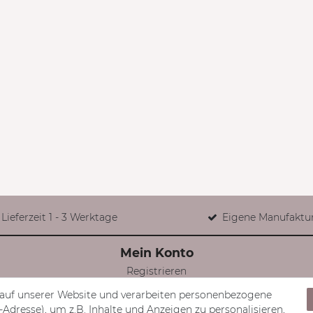
Lieferzeit 1 - 3 Werktage
Eigene Manufaktu
Mein Konto
Registrieren
Login
auf unserer Website und verarbeiten personenbezogene
Mein Konto
Adresse), um z.B. Inhalte und Anzeigen zu personalisieren,