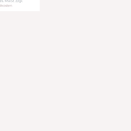
ges. MwSt.
zzgl.
dkosten