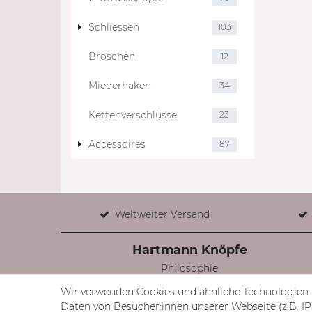
Schliessen
103
Broschen
12
Miederhaken
34
Kettenverschlüsse
23
Accessoires
87
Weltweiter Versand
Hartmann Knöpfe
Philosophie
Produkte
Wir verwenden Cookies und ähnliche Technologien 
BLOG
Daten von Besucher:innen unserer Webseite (z.B. IP-