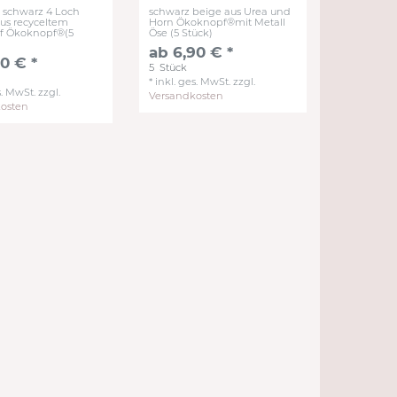
 schwarz 4 Loch
schwarz beige aus Urea und
us recyceltem
Horn Ökoknopf®mit Metall
ff Ökoknopf®(5
Öse (5 Stück)
ab 6,90 € *
0 € *
5
Stück
*
inkl. ges. MwSt.
zzgl.
s. MwSt.
zzgl.
Versandkosten
kosten