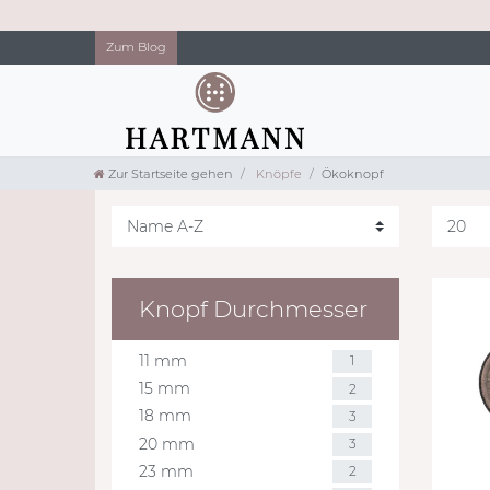
Zum Blog
Zur Startseite gehen
Knöpfe
Ökoknopf
Knopf Durchmesser
11 mm
1
15 mm
2
18 mm
3
20 mm
3
23 mm
2