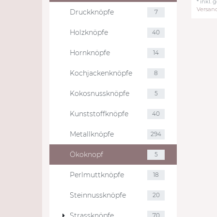
*
inkl. 
Versan
Druckknöpfe
7
Holzknöpfe
40
Hornknöpfe
14
Kochjackenknöpfe
8
Kokosnussknöpfe
5
Kunststoffknöpfe
40
Metallknöpfe
294
Ökoknopf
5
Perlmuttknöpfe
18
Steinnussknöpfe
20
Strassknöpfe
70