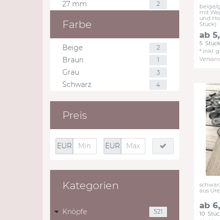
27 mm
2
beige/
mit Wa
und Ho
Farbe
Stück)
ab 5
5
Stüc
Beige
2
*
inkl. 
Versan
Braun
1
Grau
3
Schwarz
4
Preis
EUR
EUR
Kategorien
schwar
aus Ure
ab 6,
Knöpfe
521
10
Stüc