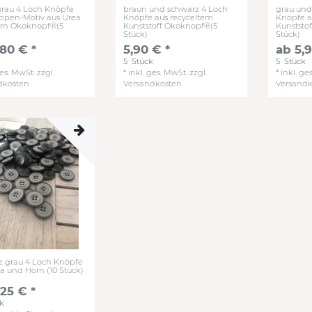
grau 4 Loch Knöpfe
braun und schwarz 4 Loch
grau und
ppen-Motiv aus Urea
Knöpfe aus recyceltem
Knöpfe a
rn Ökoknopf®(5
Kunststoff Ökoknopf®(5
Kunststo
Stück)
Stück)
,80 € *
5,90 € *
ab 5,9
k
5
Stück
5
Stück
ges. MwSt.
zzgl.
*
inkl. ges. MwSt.
zzgl.
*
inkl. ge
dkosten
Versandkosten
Versand
z grau 4 Loch Knöpfe
a und Horn (10 Stück)
25 € *
k