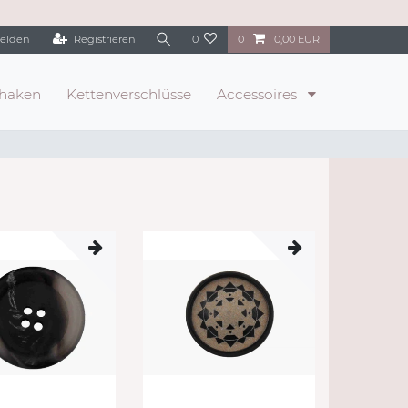
elden
Registrieren
0
0
0,00 EUR
haken
Kettenverschlüsse
Accessoires