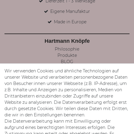
Lieferzeit 1 - 3 Werktage
Eigene Manufaktur
Made in Europe
Hartmann Knöpfe
Philosophie
Produkte
BLOG
Facebook
Wir verwenden Cookies und ähnliche Technologien auf
Instagram
unserer Website und verarbeiten personenbezogene Daten
von Besucher:innen unserer Webseite (z.B. IP-Adresse), um
Mein Konto
z.B. Inhalte und Anzeigen zu personalisieren, Medien von
Registrieren
Drittanbietern einzubinden oder Zugriffe auf unsere
Login
Website zu analysieren. Die Datenverarbeitung erfolgt erst
Mein Konto
durch gesetzte Cookies. Wir teilen diese Daten mit Dritten,
Wunschliste
die wir in den Einstellungen benennen.
Kontakt Formular
Die Datenverarbeitung kann mit Einwilligung oder
Rechtliches
aufgrund eines berechtigten Interesses erfolgen. Die
Zustimmung kann erteilt oder abgelehnt werden. Es