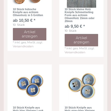
10 Stück hübsche
10 Stück kleine Holz
Knöpfe aus echtem
Knöpfe Schmetterling
Olivenholz in 5 Größen
Form aus echtem
OlivenHolz 15mm oder
ab 10,50 € *
20mm
10
Stück
ab 9,50 € *
10
Stück
Artikel
anzeigen
Artikel
anzeigen
*
inkl. ges. MwSt.
zzgl.
Versandkosten
*
inkl. ges. MwSt.
zzgl.
Versandkosten
10 Stück Knöpfe aus
10 Stück Knöpfe aus
Holz blau Vintage Look
Holz grau-blau Vintage