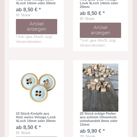
4Loch 14mm oder 20mm
Look 4Loch 14mm oder
20mm
ab 8,50 € *
ab 8,50 € *
10
Stück
10
Stück
Artikel
Artikel
anzeigen
anzeigen
*
inkl. ges. MwSt.
zzgl.
*
inkl. ges. MwSt.
zzgl.
Versandkosten
Versandkosten
10 Stück Knöpfe aus
20 Stück eckige Perlen
Holz weiss Vintage Look
aus echtem Olivenholz
4Loch 14mm oder 20mm
unbehandelt 8mm oder
12mm
ab 8,50 € *
ab 9,90 € *
10
Stück
20
Stück