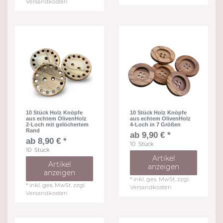
Versandkosten
10 Stück Holz Knöpfe
10 Stück Holz Knöpfe
aus echtem OlivenHolz
aus echtem OlivenHolz
2-Loch mit gelöchertem
4-Loch in 7 Größen
Rand
ab 9,90 € *
ab 8,90 € *
10
Stück
10
Stück
Artikel
Artikel
anzeigen
anzeigen
*
inkl. ges. MwSt.
zzgl.
*
inkl. ges. MwSt.
zzgl.
Versandkosten
Versandkosten