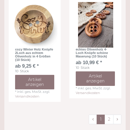
cozy Winter Holz Knöpfe
echtes Olivenholz 4-
2Loch aus echtem
Loch Knöpfe schöne
Olivenholz in 4 Größen
Maserung (10 Stück)
(10 Stück)
ab 10,99 € *
ab 9,25 € *
10
Stück
10
Stück
Artikel
Artikel
anzeigen
anzeigen
*
inkl. ges. MwSt.
zzgl.
*
inkl. ges. MwSt.
zzgl.
Versandkosten
Versandkosten
1
2