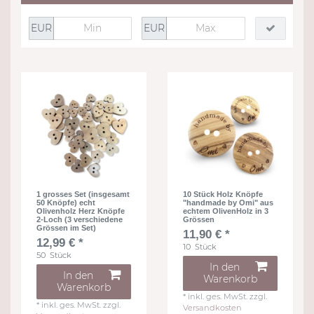
EUR
EUR
1 grosses Set (insgesamt
10 Stück Holz Knöpfe
50 Knöpfe) echt
"handmade by Omi" aus
Olivenholz Herz Knöpfe
echtem OlivenHolz in 3
2-Loch (3 verschiedene
Grössen
Grössen im Set)
11,90 € *
12,99 € *
10
Stück
50
Stück
In den
In den
Warenkorb
Warenkorb
*
inkl. ges. MwSt.
zzgl.
*
inkl. ges. MwSt.
zzgl.
Versandkosten