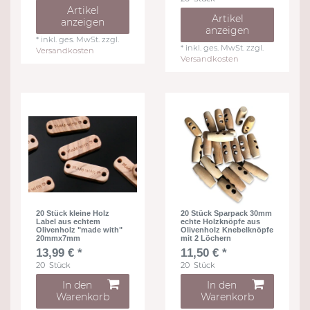
Artikel
Artikel
anzeigen
anzeigen
*
inkl. ges. MwSt.
zzgl.
*
inkl. ges. MwSt.
zzgl.
Versandkosten
Versandkosten
20 Stück kleine Holz
20 Stück Sparpack 30mm
Label aus echtem
echte Holzknöpfe aus
Olivenholz "made with"
Olivenholz Knebelknöpfe
20mmx7mm
mit 2 Löchern
13,99 € *
11,50 € *
20
Stück
20
Stück
In den
In den
Warenkorb
Warenkorb