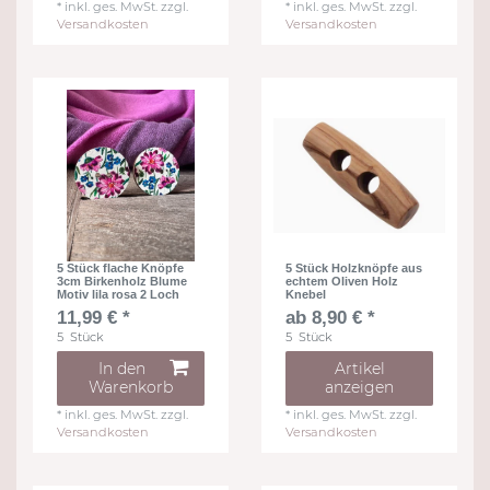
*
inkl. ges. MwSt.
zzgl.
*
inkl. ges. MwSt.
zzgl.
Versandkosten
Versandkosten
5 Stück flache Knöpfe
5 Stück Holzknöpfe aus
3cm Birkenholz Blume
echtem Oliven Holz
Motiv lila rosa 2 Loch
Knebel
11,99 € *
ab 8,90 € *
5
Stück
5
Stück
In den
Artikel
Warenkorb
anzeigen
*
inkl. ges. MwSt.
zzgl.
*
inkl. ges. MwSt.
zzgl.
Versandkosten
Versandkosten