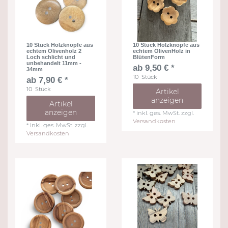
10 Stück Holzknöpfe aus
10 Stück Holzknöpfe aus
echtem Olivenholz 2
echtem OlivenHolz in
Loch schlicht und
BlütenForm
unbehandelt 11mm -
ab 9,50 € *
34mm
10
Stück
ab 7,90 € *
10
Stück
Artikel
anzeigen
Artikel
anzeigen
*
inkl. ges. MwSt.
zzgl.
Versandkosten
*
inkl. ges. MwSt.
zzgl.
Versandkosten