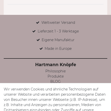
Weltweiter Versand
Lieferzeit 1 - 3 Werktage
Eigene Manufaktur
Made in Europe
Hartmann Knöpfe
Philosophie
Produkte
BLOG
Facebook
Wir verwenden Cookies und ähnliche Technologien auf
Instagram
unserer Website und verarbeiten personenbezogene Daten
von Besucher:innen unserer Webseite (z.B. IP-Adresse), um
Mein Konto
z.B. Inhalte und Anzeigen zu personalisieren, Medien von
Registrieren
Drittanbietern einzubinden oder Zugriffe auf unsere