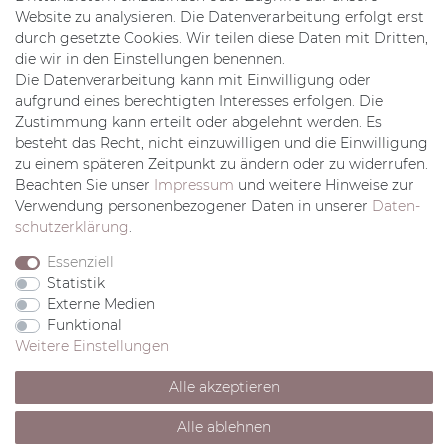
Login
Website zu analysieren. Die Datenverarbeitung erfolgt erst
Mein Konto
durch gesetzte Cookies. Wir teilen diese Daten mit Dritten,
Wunschliste
die wir in den Einstellungen benennen.
Kontakt Formular
Die Datenverarbeitung kann mit Einwilligung oder
Rechtliches
aufgrund eines berechtigten Interesses erfolgen. Die
Zustimmung kann erteilt oder abgelehnt werden. Es
AGB
besteht das Recht, nicht einzuwilligen und die Einwilligung
Impressum
zu einem späteren Zeitpunkt zu ändern oder zu widerrufen.
Datenschutz
Beachten Sie unser
Impressum
und weitere Hinweise zur
Widerrufsrecht
Verwendung personenbezogener Daten in unserer
Daten­
Zahlung & Versand
schutz­erklärung
.
Vertrag widerrufen
Essenziell
Statistik
Externe Medien
Funktional
Weitere Einstellungen
© Copyright 2020 W.M.Hartmann Inhaber Katja Schmid e.K..
Alle Rechte vorbehalten.
Alle akzeptieren
webdesign by 3W FUTURE
Alle ablehnen