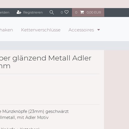
elden
Registrieren
0
0
0,00 EUR
haken
Kettenverschlüsse
Accessoires
ber glänzend Metall Adler
0mm
ende Münzknöpfe (23mm) geschwärzt
lmetall, mit Adler Motiv