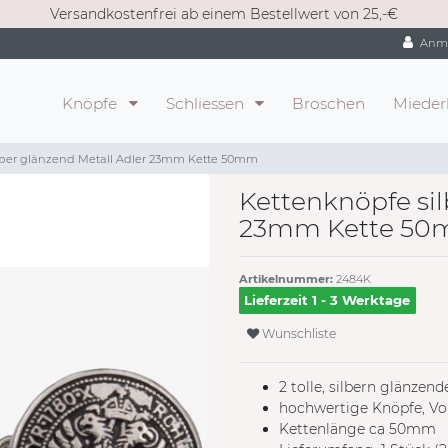
Versandkostenfrei ab einem Bestellwert von 25,-€
Anm
Knöpfe
Schliessen
Broschen
Mieder
lber glänzend Metall Adler 23mm Kette 50mm
Kettenknöpfe sil
23mm Kette 5
Artikelnummer:
2484K
Lieferzeit 1 - 3 Werktage
Wunschliste
2 tolle, silbern glänz
hochwertige Knöpfe, Vol
Kettenlänge ca 50mm