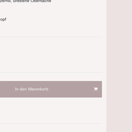
itzernd, unebene Oberfläche
nopf
In den Warenkorb