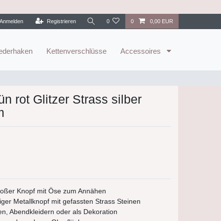
Anmelden
Registrieren
0
0
0,00 EUR
ederhaken
Kettenverschlüsse
Accessoires
n rot Glitzer Strass silber
m
großer Knopf mit Öse zum Annähen
ger Metallknopf mit gefassten Strass Steinen
, Abendkleidern oder als Dekoration