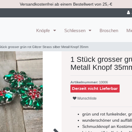
Versandkostenfrei ab einem Bestellwert von 25,-€
Knöpfe
Schliessen
Broschen
Mi
Stück grosser grün rot Glitzer Strass silber Metall Knopf 35mm
1 Stück grosser grü
Metall Knopf 35m
Artikelnummer:
10006
Derzeit nicht Lieferbar
Wunschliste
grün und rot funkelnder, 
wunderschöner und auffälli
Schmuckknopf an Kostümen