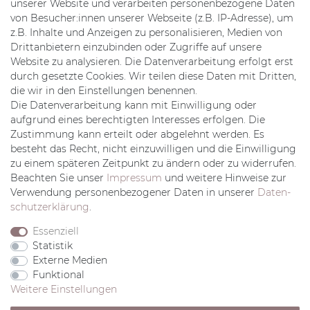
unserer Website und verarbeiten personenbezogene Daten
von Besucher:innen unserer Webseite (z.B. IP-Adresse), um
Mein Konto
z.B. Inhalte und Anzeigen zu personalisieren, Medien von
Registrieren
Drittanbietern einzubinden oder Zugriffe auf unsere
Login
Website zu analysieren. Die Datenverarbeitung erfolgt erst
Mein Konto
durch gesetzte Cookies. Wir teilen diese Daten mit Dritten,
Wunschliste
die wir in den Einstellungen benennen.
Kontakt Formular
Die Datenverarbeitung kann mit Einwilligung oder
Rechtliches
aufgrund eines berechtigten Interesses erfolgen. Die
Zustimmung kann erteilt oder abgelehnt werden. Es
AGB
besteht das Recht, nicht einzuwilligen und die Einwilligung
Impressum
zu einem späteren Zeitpunkt zu ändern oder zu widerrufen.
Datenschutz
Beachten Sie unser
Impressum
und weitere Hinweise zur
Widerrufsrecht
Verwendung personenbezogener Daten in unserer
Daten­
Zahlung & Versand
schutz­erklärung
.
Vertrag widerrufen
Essenziell
Statistik
Externe Medien
Funktional
Weitere Einstellungen
© Copyright 2020 W.M.Hartmann Inhaber Katja Schmid e.K..