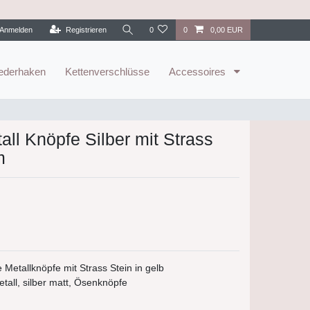
Anmelden
Registrieren
0
0
0,00 EUR
ederhaken
Kettenverschlüsse
Accessoires
all Knöpfe Silber mit Strass
m
Metallknöpfe mit Strass Stein in gelb
tall, silber matt, Ösenknöpfe