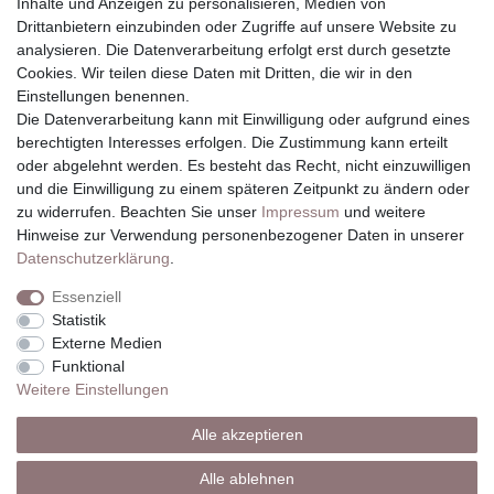
Inhalte und Anzeigen zu personalisieren, Medien von
Login
Drittanbietern einzubinden oder Zugriffe auf unsere Website zu
Mein Konto
analysieren. Die Datenverarbeitung erfolgt erst durch gesetzte
Wunschliste
Cookies. Wir teilen diese Daten mit Dritten, die wir in den
Kontakt Formular
Einstellungen benennen.
Rechtliches
Die Datenverarbeitung kann mit Einwilligung oder aufgrund eines
berechtigten Interesses erfolgen. Die Zustimmung kann erteilt
AGB
oder abgelehnt werden. Es besteht das Recht, nicht einzuwilligen
Impressum
und die Einwilligung zu einem späteren Zeitpunkt zu ändern oder
Datenschutz
zu widerrufen. Beachten Sie unser
Impressum
und weitere
Widerrufsrecht
Hinweise zur Verwendung personenbezogener Daten in unserer
Zahlung & Versand
Daten­schutz­erklärung
.
Vertrag widerrufen
Essenziell
Statistik
Externe Medien
Funktional
Weitere Einstellungen
© Copyright 2020 W.M.Hartmann Inhaber Katja Schmid e.K.. Alle
Rechte vorbehalten.
Alle akzeptieren
webdesign by 3W FUTURE
Alle ablehnen